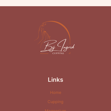
Links
Home
Cupping
Magnesium