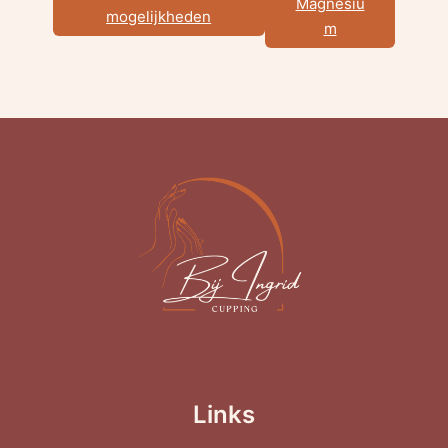
Magnesiu
mogelijkheden
m
Links