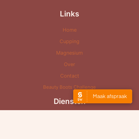
Links
Home
Cupping
Magnesium
Over
Contact
Beauty Boots Challenge
Diensten
Cupping
Dry Cupping