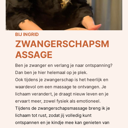
BIJ INGRID
ZWANGERSCHAPSM
ASSAGE
Ben je zwanger en verlang je naar ontspanning?
Dan ben je hier helemaal op je plek.
Ook tijdens je zwangerschap is het heerlijk en
waardevol om een massage te ontvangen. Je
lichaam verandert, je draagt nieuw leven en je
ervaart meer, zowel fysiek als emotioneel.
Tijdens de zwangerschapsmassage breng ik je
lichaam tot rust, zodat jij volledig kunt
ontspannen en je kindje mee kan genieten van