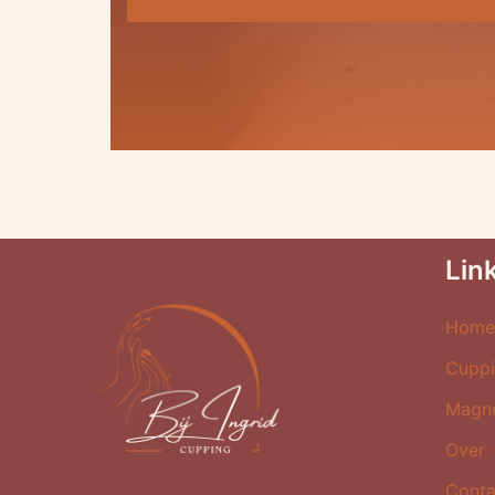
Lin
Hom
Cupp
Magn
Over
Conta