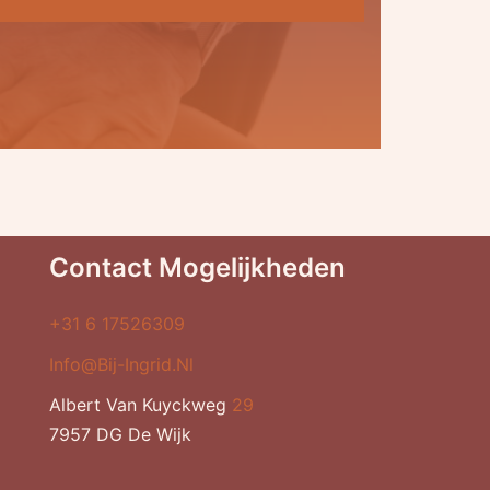
Contact Mogelijkheden
+31 6 17526309
Info@bij-Ingrid.nl
Albert Van Kuyckweg
29
7957 DG De Wijk