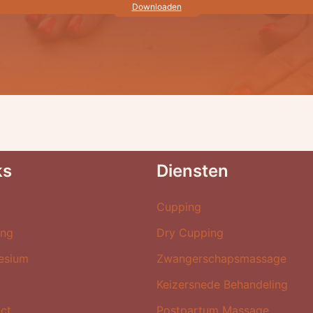
Downloaden
ks
Diensten
e
Cupping
ing
Dry Cupping
esium
Zwangerschapsmassage
Keizersnede Behandeling
ct
Postpartum Massage