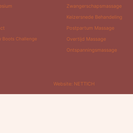
esium
Zwangerschapsmassage
Keizersnede Behandeling
ct
Postpartum Massage
y Boots Challenge
Overtijd Massage
Ontspanningsmassage
Website: NETTICH