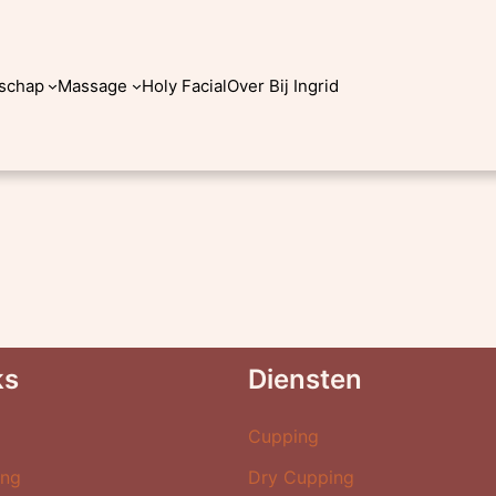
schap
Massage
Holy Facial
Over Bij Ingrid
ks
Diensten
e
Cupping
ing
Dry Cupping