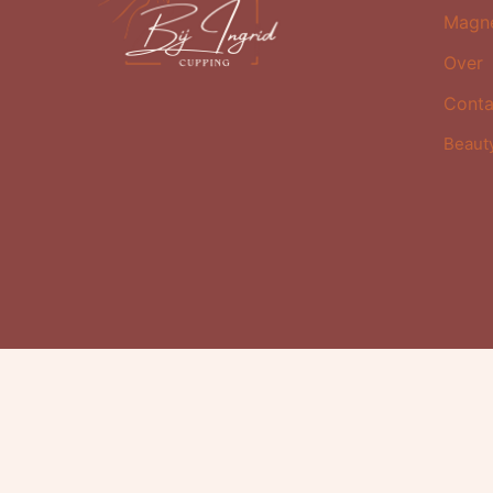
Magn
Over
Conta
Beaut