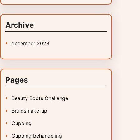
a
r
c
Archive
h
december 2023
Pages
Beauty Boots Challenge
Bruidsmake-up
Cupping
Cupping behandeling