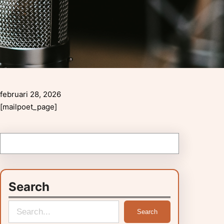
februari 28, 2026
[mailpoet_page]
Search
S
Search
e