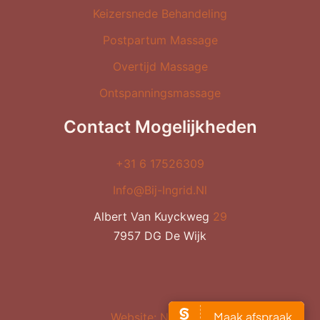
Keizersnede Behandeling
Postpartum Massage
Overtijd Massage
Ontspanningsmassage
Contact Mogelijkheden
+31 6 17526309
Info@bij-Ingrid.nl
Albert Van Kuyckweg
29
7957 DG De Wijk
Website: NETTICH