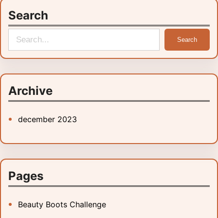
Search
S
Search
e
a
r
c
Archive
h
december 2023
Pages
Beauty Boots Challenge